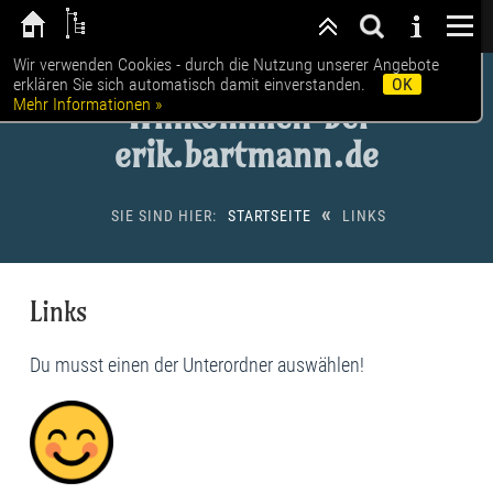
Wir verwenden Cookies - durch die Nutzung unserer Angebote
erklären Sie sich automatisch damit einverstanden.
OK
Mehr Informationen »
Willkommen bei
erik.bartmann.de
«
SIE SIND HIER:
STARTSEITE
LINKS
Links
Du musst einen der Unterordner auswählen!