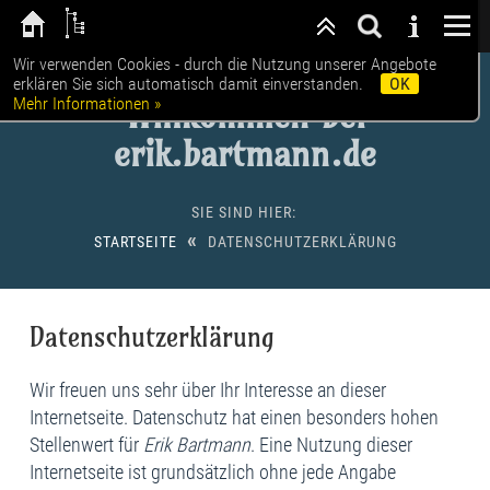
Wir verwenden Cookies - durch die Nutzung unserer Angebote
erklären Sie sich automatisch damit einverstanden.
OK
Mehr Informationen »
Willkommen bei
erik.bartmann.de
SIE SIND HIER:
«
STARTSEITE
DATENSCHUTZERKLÄRUNG
Datenschutzerklärung
Wir freuen uns sehr über Ihr Interesse an dieser
Internetseite. Datenschutz hat einen besonders hohen
Stellenwert für
Erik Bartmann
. Eine Nutzung dieser
Internetseite ist grundsätzlich ohne jede Angabe