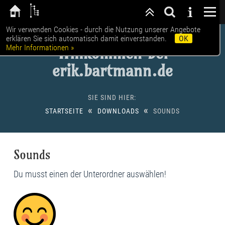
Wir verwenden Cookies - durch die Nutzung unserer Angebote
erklären Sie sich automatisch damit einverstanden.
OK
Mehr Informationen »
Willkommen bei
erik.bartmann.de
SIE SIND HIER:
«
«
STARTSEITE
DOWNLOADS
SOUNDS
Sounds
Du musst einen der Unterordner auswählen!